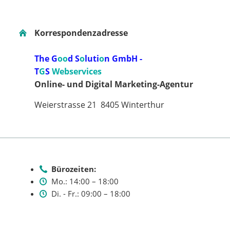
Korrespondenzadresse
The G
oo
d S
o
luti
o
n GmbH -
T
G
S
Webservices
Online- und Digital Marketing-Agentur
Weierstrasse 21 8405 Winterthur
Bürozeiten:
Mo.: 14:00 – 18:00
Di. - Fr.: 09:00 – 18:00