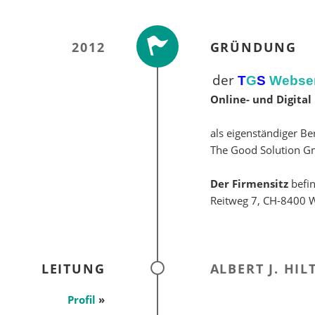
2012
GRÜNDUNG
der
T
G
S
Webse
Online- und Digita
als eigenständiger Be
The Good Solution 
Der Firmensitz
befi
Reitweg 7, CH-8400 W
LEITUNG
ALBERT J. HI
Profil
»