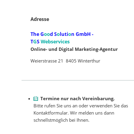
Adresse
The G
oo
d S
o
luti
o
n GmbH -
T
G
S
Webservices
Online- und Digital Marketing-Agentur
Weierstrasse 21 8405 Winterthur
Termine nur nach Vereinbarung.
Bitte rufen Sie uns an oder verwenden Sie das
Kontaktformu­lar. Wir melden uns dann
schnellstmöglich bei Ihnen.