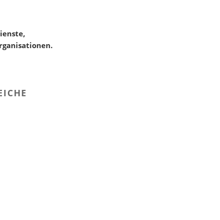
ienste,
rganisationen.
EICHE