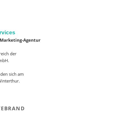
rvices
l Marketing-Agentur
reich der
GmbH.
nden sich am
interthur.
LTEBRAND