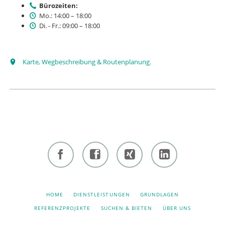
Bürozeiten:
Mo.: 14:00 – 18:00
Di. - Fr.: 09:00 – 18:00
Karte, Wegbeschreibung & Routenplanung.
Facebook
Facebook
Xing -
Linkedin
- owi
- owi
Albert
- Albert
zentrum
zentrum
Hiltebrand
Hiltebrand
NAVIGATION
HOME
DIENSTLEISTUNGEN
GRUNDLAGEN
ÜBERSPRINGEN
winterthur
netzwerk
REFERENZPROJEKTE
SUCHEN & BIETEN
ÜBER UNS