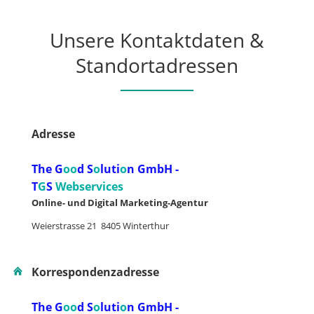
Unsere Kontaktdaten &
Standortadressen
Adresse
The G
oo
d S
o
luti
o
n GmbH -
T
G
S
Webservices
Online- und Digital Marketing-Agentur
Weierstrasse 21 8405 Winterthur
Korrespondenzadresse
The G
oo
d S
o
luti
o
n GmbH -