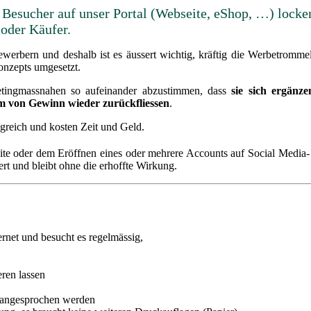
Besucher auf unser Portal (Webseite, eShop, …) locke
 oder Käufer.
bewerbern und deshalb ist es äussert wichtig, kräftig die Werbetromm
onzepts umgesetzt.
etingmassnahen so aufeinander abzustimmen, dass
sie sich ergänze
m von Gewinn wieder zurückfliessen
.
lgreich und kosten Zeit und Geld.
bseite oder dem Eröffnen eines oder mehrere Accounts auf Social Medi
iert und bleibt ohne die erhoffte Wirkung.
rnet und besucht es regelmässig,
eren lassen
t angesprochen werden