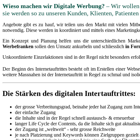
Wieso machen wir Digitale Werbung?
– Wir wollen 
sie werden so zu unseren Kunden, Klienten, Patienten
Angebote gibt es zu hauf, wir teilen uns den Markt mit vielen Mit
notwendig. Diese werden in koordiniert und mittels eines Marketingk
Ein Konzept und Planung helfen uns die unterschiedlichen Mark
Werbefranken
sollen den Umsatz ankurbeln und schliesslich
in For
Unkoordinierte Einzelaktionen sind in der Regel nicht besonders erfo
Der Beginn des Internetauftrittes besteht oft im Erstellen einer We
weitere Massnahen ist der Internetauftritt in Regel zu schmal und isol
Die Stärken des digitalen Intertauftrittes:
der grosse Verbreitungsgrad, beinahe jeder hat Zugang zum Inte
der einfache Zugang
die Inhalte sind in der Regel schnell austausch- & erneuerbar
langer Life Cycle der Contents, da die Inhalte sich gut aktualisi
der Zugang ist „weltweit“ - sehr grosse Reichweite
je nach Platzierung und Keywords können Zielgruppen geziel