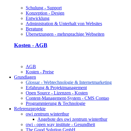
Schulung - Support
Konzeption - Design
Entwicklung
Administration & Unterhalt von Websites
Beratung
Übersetzungen - mehrsprachige Webseiten
Kosten - AGB
AGB
Kosten - Preise
Grundlagen
Glossar - Webtechnologie & Internetmarketing
Erfahrung & Projektmanagement
Open Source - Lizenzen - Kosten
Content-Management-System - CMS Contao
Programmierung & Technologie
Referenzprojekte
owi zentrum winterthur
Angebote des owi zentrum winterthur
owi - open way institute - Gesundheit
The Good Solution GmbH