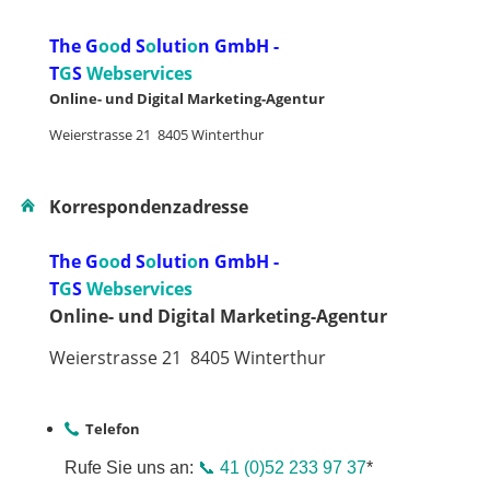
The G
oo
d S
o
luti
o
n GmbH -
T
G
S
Webservices
Online- und Digital Marketing-Agentur
Weierstrasse 21 8405 Winterthur
Korrespondenzadresse
The G
oo
d S
o
luti
o
n GmbH -
T
G
S
Webservices
Online- und Digital Marketing-Agentur
Weierstrasse 21 8405 Winterthur
Telefon
Rufe Sie uns an:
📞 41 (0)52 233 97 37
*