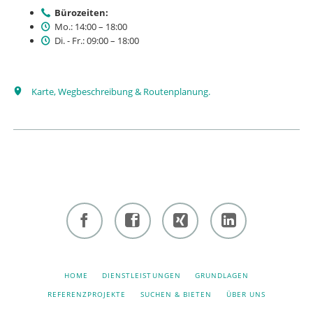
Bürozeiten:
Mo.: 14:00 – 18:00
Di. - Fr.: 09:00 – 18:00
Karte, Wegbeschreibung & Routenplanung.
Facebook
Facebook
Xing -
Linkedin
- owi
- owi
Albert
- Albert
zentrum
zentrum
Hiltebrand
Hiltebrand
NAVIGATION
HOME
DIENSTLEISTUNGEN
GRUNDLAGEN
ÜBERSPRINGEN
winterthur
netzwerk
REFERENZPROJEKTE
SUCHEN & BIETEN
ÜBER UNS