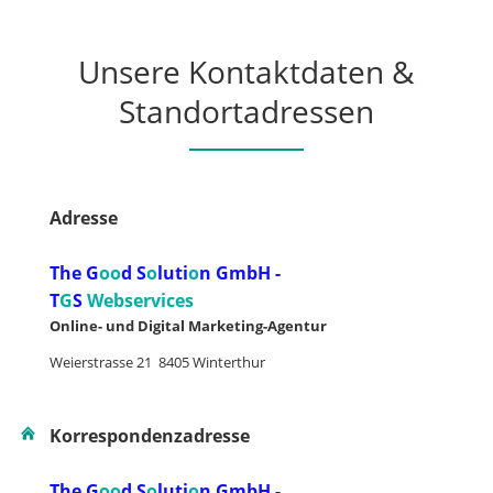
Unsere Kontaktdaten &
Standortadressen
Adresse
The G
oo
d S
o
luti
o
n GmbH -
T
G
S
Webservices
Online- und Digital Marketing-Agentur
Weierstrasse 21 8405 Winterthur
Korrespondenzadresse
The G
oo
d S
o
luti
o
n GmbH -